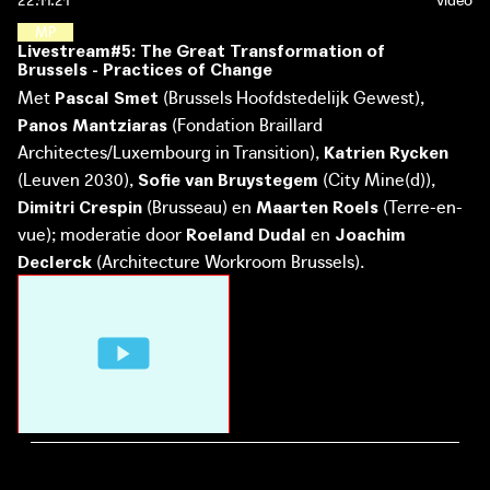
M
A
A
K
L
E
E
R
P
L
E
K
K
E
N
Livestream#5: The Great Transformation of
Brussels - Practices of Change
Met
(Brussels Hoofdstedelijk Gewest),
Pascal Smet
(Fondation Braillard
Panos Mantziaras
Architectes/Luxembourg in Transition),
Katrien Rycken
(Leuven 2030),
(City Mine(d)),
Sofie van Bruystegem
(Brusseau) en
(Terre-en-
Dimitri Crespin
Maarten Roels
vue); moderatie door
en
Roeland Dudal
Joachim
(Architecture Workroom Brussels).
Declerck