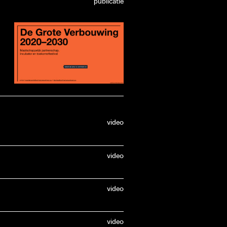
publicatie
video
video
,
video
video