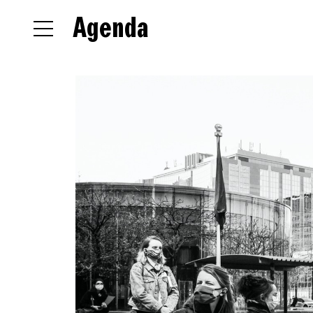
Agenda
NL
EN
FR