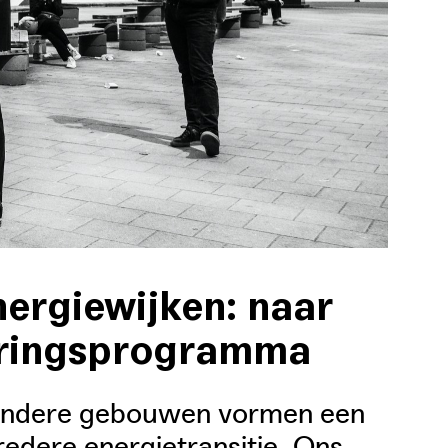
ergiewijken: naar
oeringsprogramma
andere gebouwen vormen een
edere energietransitie. Ons