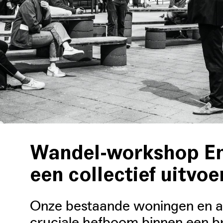
Wandel-workshop En
een collectief uitv
Onze bestaande woningen en 
cruciale hefboom binnen een br