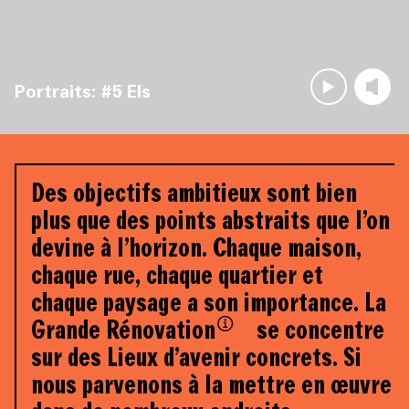
Portraits: #5 Els
Des objectifs ambitieux sont bien 
plus que des points abstraits que l’on 
devine à l’horizon. Chaque maison, 
chaque rue, chaque quartier et 
chaque paysage a son importance. La 
Grande Rénovation
 se concentre 
sur des Lieux d’avenir concrets. Si 
La Grande Rénovation 2020-2030 est un
nous parvenons à la mettre en œuvre 
environnement d’apprentissage indépendant, un