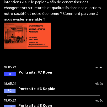
intentions « sur le papier » afin de concrétiser des
changements structurels et qualitatifs dans nos quartiers,
notre société et notre économie ? Comment parvenir à
nous évader ensemble ?
18.05.21
vidéo
Portraits: #7 Koen
Q
U
A
R
T
I
E
R
S
D
�
�
�
�
�
N
E
R
G
I
E
Le Fonds de roulement pour le climat propose des prêts
18.05.21
vidéo
abordables aux citoyens afin qu’ils puissent rendre leur
Portraits: #6 Sophie
R
U
E
S
P
O
U
R
L
E
C
L
I
M
A
T
maison écoénergétique en un tournemain. Les économies
Sophie est une Hero for Zero : elle prône le zéro mort et
mensuelles réalisées sur la facture d’énergie étant
18.05.21
vidéo
le zéro blessé grave dans les rues de Bruxelles. Il ne s’agit
supérieures au montant du remboursement, vivre dans
Portraits: #8 Koen